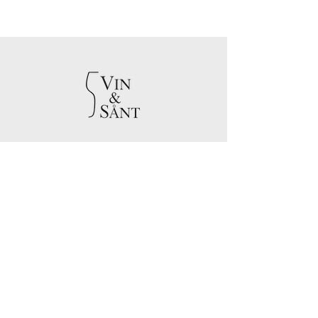
Skapa Gemenskap
Genom Vin
info@vinoqua.com
KE Vin & sånt AB
Västra Gyeholmsvägen
15
23932
Skanör